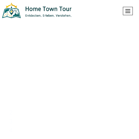
Temeswar ist und wird
1
2
3
4